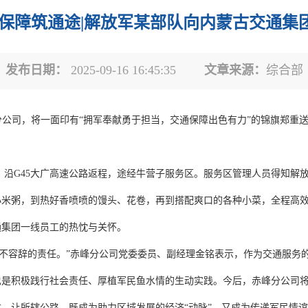
通保障筑通途|解放军某部队向内蒙古交通集
发布日期：
2025-09-16 16:45:35
文章来源：
综合部
峰分公司，将一面印有“拥军奉献勇于担当，交通保障出色有力”的锦旗郑重
，沿G45大广高速公路返程，途经牛营子服务区。服务区管理人员得知解
小米粥，到热好香喷喷的馒头、花卷，再到搭配爽口的各种小菜，全程高
通集团一线员工的热忱与关怀。
不容辞的责任。”赤峰分公司党委委员、副经理金铭表示，作为交通服务的
也是积极践行社会责任、厚植军民鱼水情的生动实践。今后，赤峰分公司
，让所辖公路，既成为助力区域发展的经济“动脉”，又成为传递军民情谊