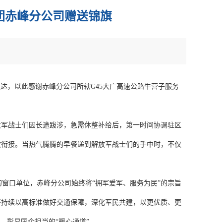
团赤峰分公司赠送锦旗
送达，以此感谢赤峰分公司所辖G45大广高速公路牛营子服务
放军战士们因长途跋涉，急需休整补给后，第一时间协调驻区
效衔接。当热气腾腾的早餐递到解放军战士们的手中时，不仅
窗口单位，赤峰分公司始终将“拥军爱军、服务为民”的宗旨
将持续以高标准做好交通保障，深化军民共建，以更优质、更
、彰显国企担当的“暖心通道”。