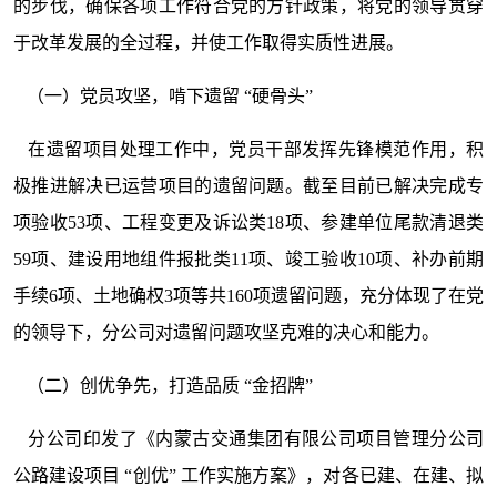
的步伐，确保各项工作符合党的方针政策，将党的领导贯穿
于改革发展的全过程，并使工作取得实质性进展。
（一）党员攻坚，啃下遗留 “硬骨头”
在遗留项目处理工作中，党员干部发挥先锋模范作用，积
极推进解决已运营项目的遗留问题。截至目前已解决完成专
项验收53项、工程变更及诉讼类18项、参建单位尾款清退类
59项、建设用地组件报批类11项、竣工验收10项、补办前期
手续6项、土地确权3项等共160项遗留问题，充分体现了在党
的领导下，分公司对遗留问题攻坚克难的决心和能力。
（二）创优争先，打造品质 “金招牌”
分公司印发了《内蒙古交通集团有限公司项目管理分公司
公路建设项目 “创优” 工作实施方案》，对各已建、在建、拟