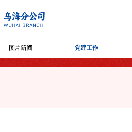
图片新闻
党建工作