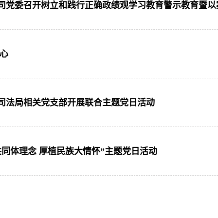
司党委召开树立和践行正确政绩观学习教育警示教育暨以
心
司法局相关党支部开展联合主题党日活动
同体理念 厚植民族大情怀”主题党日活动