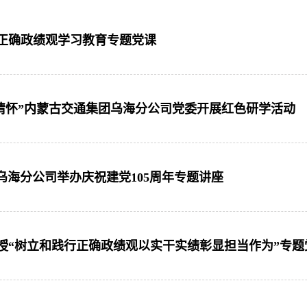
正确政绩观学习教育专题党课
情怀”内蒙古交通集团乌海分公司党委开展红色研学活动
-乌海分公司举办庆祝建党105周年专题讲座
授“树立和践行正确政绩观以实干实绩彰显担当作为”专题