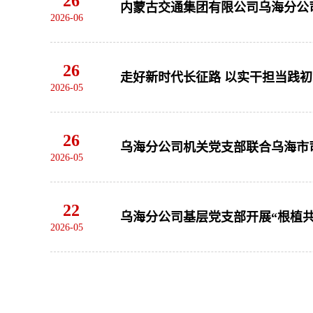
26
内蒙古交通集团有限公司乌海分公
2026-06
26
走好新时代长征路 以实干担当践初
2026-05
26
乌海分公司机关党支部联合乌海市
2026-05
22
乌海分公司基层党支部开展“根植共
2026-05